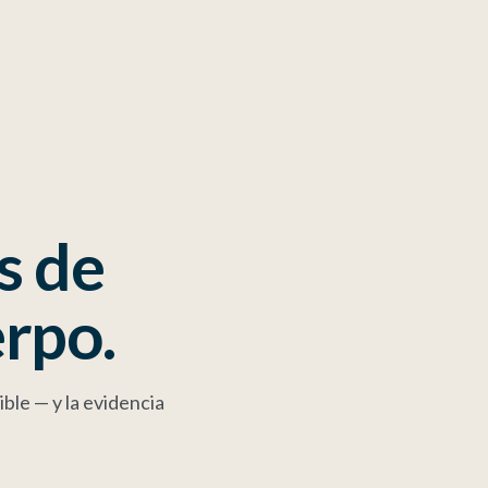
s de
erpo.
le — y la evidencia