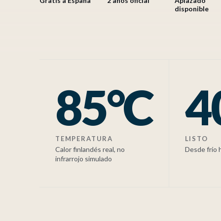
Gratis a España
2 años oficial
Aplazado
disponible
85°C
4
TEMPERATURA
LISTO
Calor finlandés real, no
Desde frío 
infrarrojo simulado