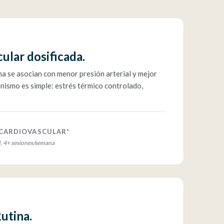
ular dosificada.
a se asocian con menor presión arterial y mejor
anismo es simple: estrés térmico controlado,
CARDIOVASCULAR*
), 4+ sesiones/semana
utina.