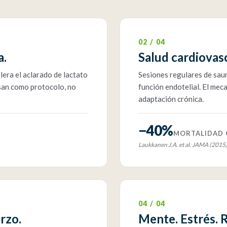
02 / 04
a.
Salud cardiovasc
lera el aclarado de lactato
Sesiones regulares de saun
 usan como protocolo, no
función endotelial. El mec
adaptación crónica.
−40%
MORTALIDAD 
Laukkanen J.A. et al. JAMA (2015
04 / 04
rzo.
Mente. Estrés. R