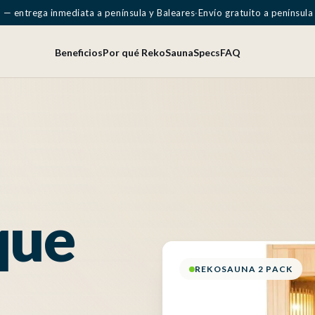
 — entrega inmediata a península y Baleares
·
Envío gratuito a península
Beneficios
Por qué RekoSauna
Specs
FAQ
que
REKOSAUNA 2 PACK