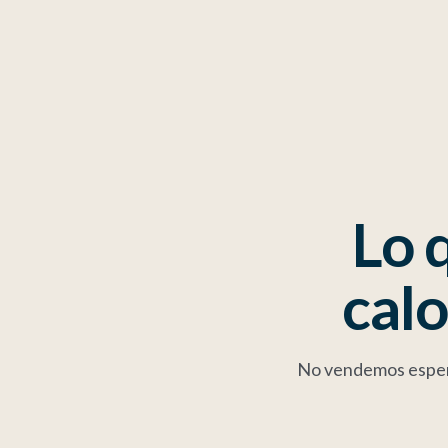
Lo 
calo
No vendemos espera