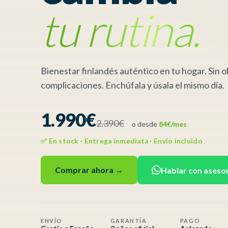
tu rutina.
Bienestar finlandés auténtico en tu hogar. Sin o
complicaciones. Enchúfala y úsala el mismo día.
1.990€
2.390€
o desde
84€/mes
✅ En stock · Entrega inmediata · Envío incluido
Comprar ahora →
Hablar con aseso
ENVÍO
GARANTÍA
PAGO