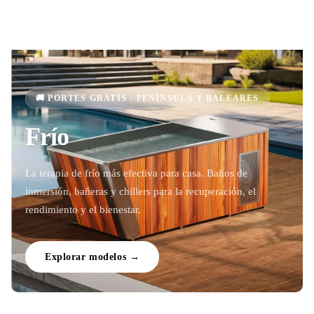
🚚 PORTES GRATIS · PENÍNSULA Y BALEARES
Frío
La terapia de frío más efectiva para casa. Baños de
inmersión, bañeras y chillers para la recuperación, el
rendimiento y el bienestar.
Explorar modelos →