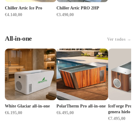
Chiller Artic Ice Pro
Chiller Artic PRO 2HP
€4.140,00
€3.490,00
All-in-one
Ver todos →
White Glaciar all-in-one
PolarTherm Pro all-in-one
IceForge Pro A
genera hielo
€6.195,00
€6.495,00
€7.495,00