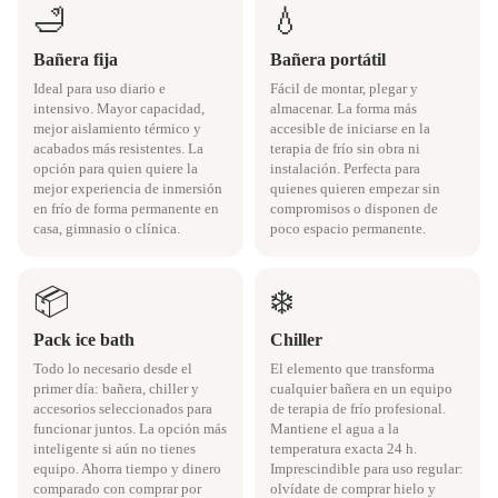
🛁
💧
Bañera fija
Bañera portátil
Ideal para uso diario e
Fácil de montar, plegar y
intensivo. Mayor capacidad,
almacenar. La forma más
mejor aislamiento térmico y
accesible de iniciarse en la
acabados más resistentes. La
terapia de frío sin obra ni
opción para quien quiere la
instalación. Perfecta para
mejor experiencia de inmersión
quienes quieren empezar sin
en frío de forma permanente en
compromisos o disponen de
casa, gimnasio o clínica.
poco espacio permanente.
📦
❄️
Pack ice bath
Chiller
Todo lo necesario desde el
El elemento que transforma
primer día: bañera, chiller y
cualquier bañera en un equipo
accesorios seleccionados para
de terapia de frío profesional.
funcionar juntos. La opción más
Mantiene el agua a la
inteligente si aún no tienes
temperatura exacta 24 h.
equipo. Ahorra tiempo y dinero
Imprescindible para uso regular:
comparado con comprar por
olvídate de comprar hielo y