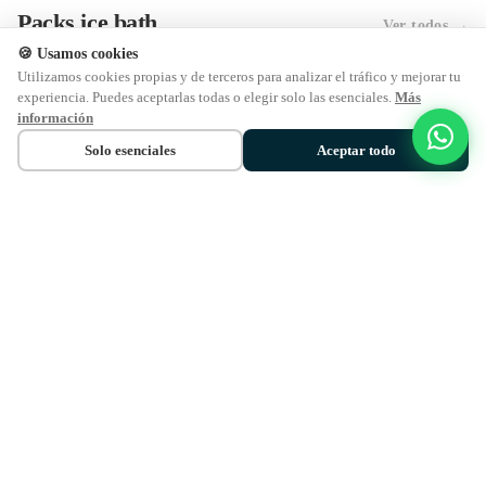
Packs ice bath
Ver todos →
🍪 Usamos cookies
Utilizamos cookies propias y de terceros para analizar el tráfico y mejorar tu
experiencia. Puedes aceptarlas todas o elegir solo las esenciales.
Más
información
Solo esenciales
Aceptar todo
SILVER PACK: bañera
VIP PACK: bañera
SUPER PACK:
redonda + chiller Premium
horizontal + chiller
redonda + chi
2HP
Premium 2HP
1HP
€3.750,00
€3.995,00
€3.295,00
🔥
Potencia los resultados con contraste térmico